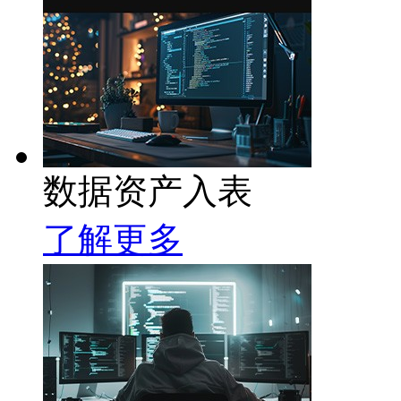
数据资产入表
了解更多