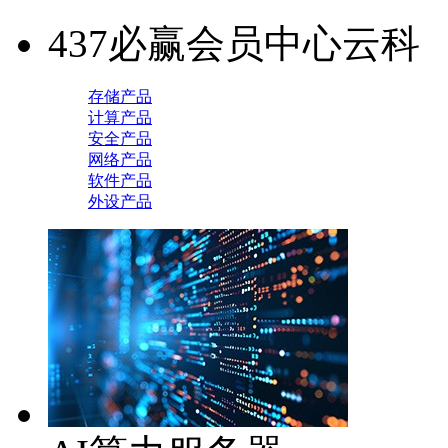
437必赢会员中心云科
存储产品
计算产品
安全产品
网络产品
软件产品
外设产品