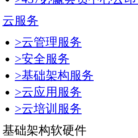
云服务
>云管理服务
>安全服务
>基础架构服务
>云应用服务
>云培训服务
基础架构软硬件