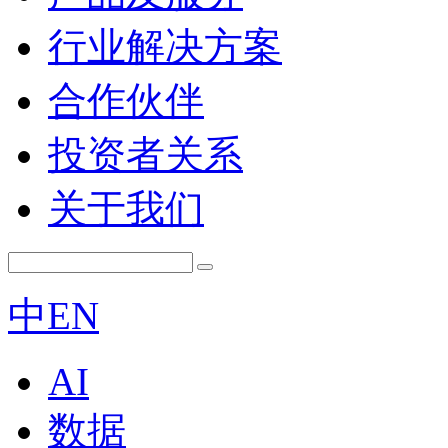
行业解决方案
合作伙伴
投资者关系
关于我们
中
EN
AI
数据