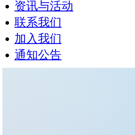
资讯与活动
联系我们
加入我们
通知公告