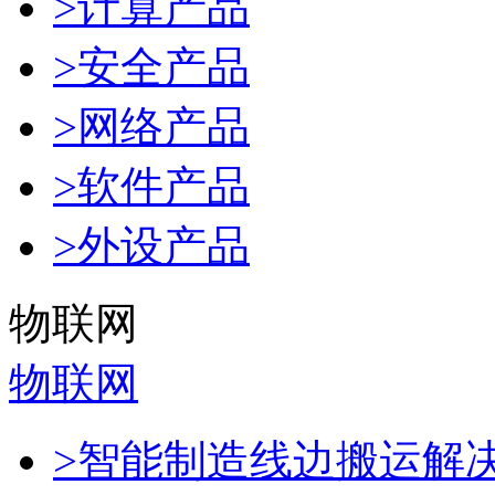
>计算产品
>安全产品
>网络产品
>软件产品
>外设产品
物联网
物联网
>智能制造线边搬运解