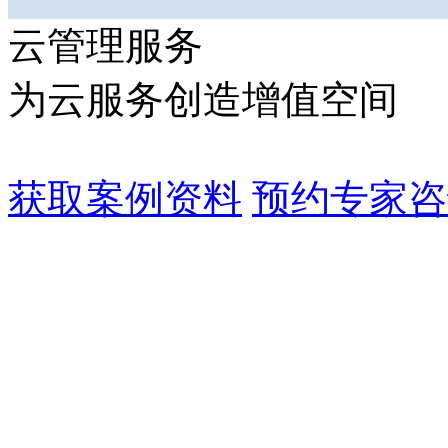
云管理服务
为云服务创造增值空间
获取案例资料
预约专家咨