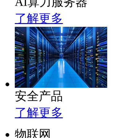
AI算力服务器
了解更多
安全产品
了解更多
物联网