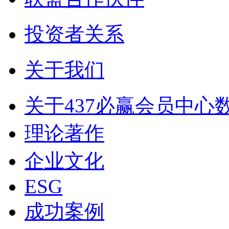
投资者关系
关于我们
关于437必赢会员中心
理论著作
企业文化
ESG
成功案例